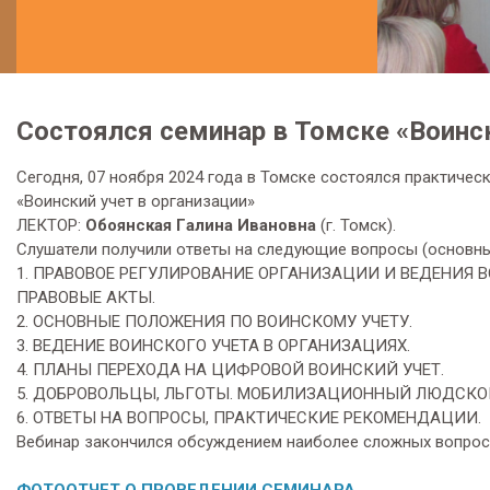
Состоялся семинар в Томске «Воинск
Сегодня, 07 ноября 2024 года в Томске состоялся практическ
«Воинский учет в организации»
ЛЕКТОР:
O
б
o
ян
c
к
a
я Г
a
лин
a
Ив
a
н
o
вн
a
(г. Томск).
Слушатели получили ответы на следующие вопросы (основны
1. ПРАВОВОЕ РЕГУЛИРОВАНИЕ ОРГАНИЗАЦИИ И ВЕДЕНИЯ 
ПРАВОВЫЕ АКТЫ.
2. ОСНОВНЫЕ ПОЛОЖЕНИЯ ПО ВОИНСКОМУ УЧЕТУ.
3. ВЕДЕНИЕ ВОИНСКОГО УЧЕТА В ОРГАНИЗАЦИЯХ.
4. ПЛАНЫ ПЕРЕХОДА НА ЦИФРОВОЙ ВОИНСКИЙ УЧЕТ.
5. ДОБРОВОЛЬЦЫ, ЛЬГОТЫ. МОБИЛИЗАЦИОННЫЙ ЛЮДСКОЙ
6. ОТВЕТЫ НА ВОПРОСЫ, ПРАКТИЧЕСКИЕ РЕКОМЕНДАЦИИ.
Вебинар закончился обсуждением наиболее сложных вопросо