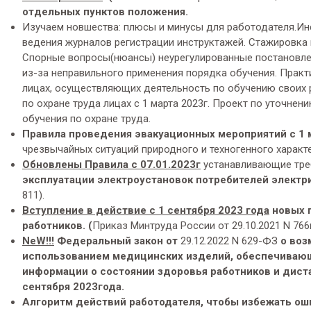
отдельных пунктов положения.
Изучаем новшества: плюсы и минусы для работодателя.Инс
ведения журналов регистрации инструктажей. Стажировка 
Спорные вопросы(нюансы) неурегулированные постановл
из-за неправильного применения порядка обучения. Прак
лицах, осуществляющих деятельность по обучению своих 
по охране труда лицах с 1 марта 2023г. Проект по уточн
обучения по охране труда.
Правила проведения эвакуационных мероприятий с 1 
чрезвычайных ситуаций природного и техногенного характе
Обновлены Правила с 07.01.2023г
устанавливающие тре
эксплуатации электроустановок потребителей электр
811).
Вступление в действие с 1 сентября 2023 года
новых 
работников. (
Приказ Минтруда России от 29.10.2021 N 766н
NeW!!!
Федеральный закон от
29.12.2022 N 629-ФЗ
о
воз
использованием медицинских изделий,
обеспечивающ
информации о состоянии здоровья работников
и дист
сентября 2023года.
Алгоритм действий работодателя, чтобы избежать ош