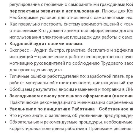
регулирование отношений с самозанятыми гражданами.
Ко
перспективы развития и использования.
Плюсы для Ко
Необходимые условия для отношений с самозанятыми: ню
Как правильно построить систему взаимоотношений с «са
отношениями.Кто должен заниматься оформлением догов
использования электронных площадок для работы с само
Кадровый аудит своими силами:
Экспресс – Аудит: быстро, грамотно, бесплатно и эффект
инструкций – привлечение к работе непосредственных рук
мотивацию руководителей по соблюдению Трудового зако
для прохождения аудита.
Типичные ошибки работодателей по: заработной плате, пр
работе, материальной ответственности, дистанционный тру
Обобщаем результаты, вносим изменения и поправки в ЛН
Закладываем основу успешного оформления (внесен
Практические рекомендации по минимизации современных
Увольнение по инициативе Работника - Собственное ж
Что нужно знать о заявлении, об увольнении предупрежде
Обязательные и рекомендуемые процедуры, необходимые д
корректировка поведения работника. Принимаем решения 