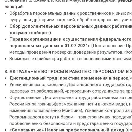
Основные положения, плюсы и минусы нововведений,
реком
санкций.
Обработка персональных данных родственников и иных лиц
супругов и др.): прием сведений, обработка, хранение, уни
Сбор дополнительных персональных данных работника
документооборот).
Порядок организации и осуществления федерального 
персональных данных с 01.07.2021г
(Постановление Пра
методы проведения проверки; доведение результатов. Фо
Возможные ошибки при работе с персональными данными.
3. АКТУАЛЬНЫЕ ВОПРОСЫ В РАБОТЕ С ПЕРСОНАЛОМ В 2
Дистанционный труд: практика применения в период 
Увеличение использования Дистанционного труда работо
здоровья от заболеваний, «релокации» сотрудников за пр
Осуществление Дистанционного труда работниками за пре
России из-за границы(возможна или нет и в каком виде),
изменения по заявлению Минфина), Усиление контроля за 
Роскомнадзор(доступ к базам – трансграничная передача
пообеспечению безопасности и предотвращению государс
«Самозанятые» Налог на профессиональный доход
(Фе