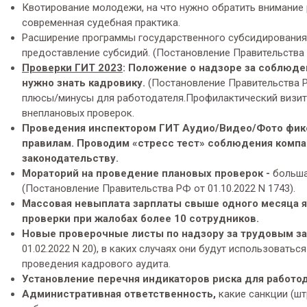
Квотирование молодежи, на что нужно обратить внимание
современная судебная практика.
Расширение программы государственного субсидирования н
предоставление субсидий. (Постановление Правительства Р
Проверки ГИТ 2023
: Положение о надзоре за соблюде
нужно знать кадровику.
(Постановление Правительства Р
плюсы/минусы для работодателя.Профилактический визит
внеплановых проверок.
Проведения инспектором ГИТ Аудио/Видео/Фото фикс
правилам. Проводим «стресс тест» соблюдения компа
законодательству.
Мораторий на проведение плановых проверок -
больша
(Постановление Правительства РФ от 01.10.2022 N 1743).
Массовая невыплата зарплаты свыше одного месяца 
проверки при жалобах более 10 сотрудников.
Новые проверочные листы по надзору за трудовым з
01.02.2022 N 20), в каких случаях они будут использоват
проведения кадрового аудита.
Установление перечня индикаторов риска для работо
Административная ответственность,
какие санкции (шт