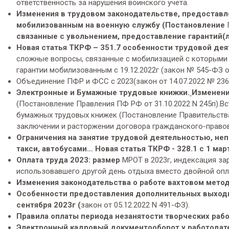
ответственность за нарушения воинского учета.
Изменения в трудовом законодательстве, предоставл
мобилизованным на военную службу (Постановление
П
связанные с увольнением, предоставление гарантий(л
Новая статья ТКРФ –
351.7 особенности трудовой дея
сложные вопросы, связанные с мобилизацией с которыми 
гарантии мобилизованным с 19.12.2022г (закон № 545-ФЗ от
Объединение ПФР и ФСС с 2023(закон от 14.07.2022 № 236-
Электронные и Бумажные трудовые книжки.
Изменени
(Постановление Правления ПФ РФ от 31.10.2022 N 245п).Вс
бумажных трудовых книжек (Постановление Правительства 
заключении и расторжении договора гражданского-правов
Ограничения на занятие трудовой деятельностью, не
такси, автобусами… Новая статья ТКРФ - 328.1 с 1 мар
Оплата труда 2023: размер
МРОТ в 2023г, индексация за
использовавшего другой день отдыха вместо двойной опл
Изменения законодательства о работе вахтовом метод
Особенности предоставления дополнительных выходн
сентября 2023г (
закон
от 05.12.2022 N 491-ФЗ).
Правила оплаты периода незанятости творческих раб
Электронный кадровый документооборот у работодат