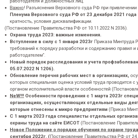
работодателя и должностных лиц.
Важно
! Разъяснения Верховного суда РФ при привлечении
Пленума Верховного суда РФ от 23 декабря 2021 года
кратность, условия дисквалификации.
(Постановление Правительства РФ от 10.11.2022 N 2036).
Охрана труда 2023: важные изменения.
Вступление в силу с 1 января 2023г
Приказа Минтруда Р
требований к порядку разработки и содержанию правил и 
работодателем".
Новый порядок расследования и учета профзаболеван
05.07.2022 N 1206).
Обновление перечня рабочих мест в организациях,
осу
которых специальная оценка условий труда проводится 
органом исполнительной власти особенностей (Постановлен
NeW
!!!
Особенности проведения с 1 марта 2023г специ
организациях, осуществляющих отдельные виды деят
которые отнесены к микро предприятиям
(Приказ Минтр
С 1 марта 2023 года специалисты отдельных организа
охраны труда на сайте ЕИСОТ
(Постановление Правительс
Новое Положение о порядке обучения по охране труда
сентября 2022г
. (
Постановление Правительства РФ от 24.1