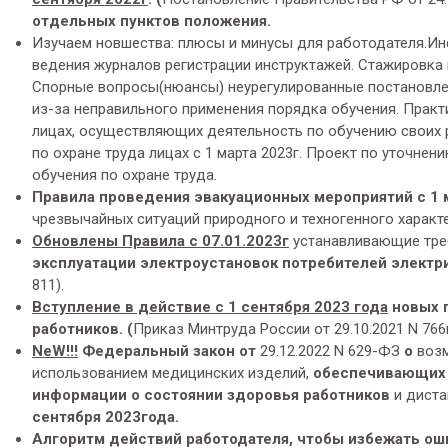
отдельных пунктов положения.
Изучаем новшества: плюсы и минусы для работодателя.Инс
ведения журналов регистрации инструктажей. Стажировка 
Спорные вопросы(нюансы) неурегулированные постановл
из-за неправильного применения порядка обучения. Прак
лицах, осуществляющих деятельность по обучению своих 
по охране труда лицах с 1 марта 2023г. Проект по уточн
обучения по охране труда.
Правила проведения эвакуационных мероприятий с 1 
чрезвычайных ситуаций природного и техногенного характе
Обновлены Правила с 07.01.2023г
устанавливающие тре
эксплуатации электроустановок потребителей электр
811).
Вступление в действие с 1 сентября 2023 года
новых 
работников. (
Приказ Минтруда России от 29.10.2021 N 766н
NeW
!!!
Федеральный закон от
29.12.2022 N 629-ФЗ
о
воз
использованием медицинских изделий,
обеспечивающих 
информации о состоянии здоровья работников
и диста
сентября 2023года.
Алгоритм действий работодателя, чтобы избежать ош