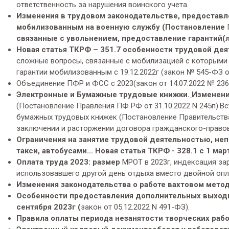
ответственность за нарушения воинского учета.
Изменения в трудовом законодательстве, предоставл
мобилизованным на военную службу (Постановление
П
связанные с увольнением, предоставление гарантий(л
Новая статья ТКРФ –
351.7 особенности трудовой дея
сложные вопросы, связанные с мобилизацией с которыми 
гарантии мобилизованным с 19.12.2022г (закон № 545-ФЗ от
Объединение ПФР и ФСС с 2023(закон от 14.07.2022 № 236-
Электронные и Бумажные трудовые книжки.
Изменени
(Постановление Правления ПФ РФ от 31.10.2022 N 245п).Вс
бумажных трудовых книжек (Постановление Правительства 
заключении и расторжении договора гражданского-правов
Ограничения на занятие трудовой деятельностью, не
такси, автобусами… Новая статья ТКРФ - 328.1 с 1 мар
Оплата труда 2023: размер
МРОТ в 2023г, индексация за
использовавшего другой день отдыха вместо двойной опл
Изменения законодательства о работе вахтовом метод
Особенности предоставления дополнительных выходн
сентября 2023г (
закон
от 05.12.2022 N 491-ФЗ).
Правила оплаты периода незанятости творческих раб