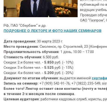
публикаций по 
ведущих учебны
Проводил обуче
ОАО "Газпром",
РФ, ПАО "Сбербанк" и др.
ПОДРОБНЕЕ О ЛЕКТОРЕ И ФОТО НАШИХ СЕМИНАРОВ
Дата проведения:
30 марта 2023 г.
Место проведения:
Смоленск, пр. Строителей, 23 (Конфере
Продолжительность обучения:
1 день, 10.00 – 17.00
Стоимость обучения:
6.500 руб.
Скидки: 2 и более чел. -
5.850
руб. (- 10%)
Скидки: 3 и более чел. -
5.525
руб. (- 15%)
Скидки: 4 и более чел. -
5.200
руб. (- 20%)
Документ по итогам обучения:
выдается именной
сертифи
Запись на семинар:
+7 (909) 542-91-76, +7 (3822) 235-549, s
Более того! Лектор оставит свои контакты (почту и теле
в течение 2-х месяцев после семинара.
Целевая аудитория:
работники кадровых служб, юристы, рук