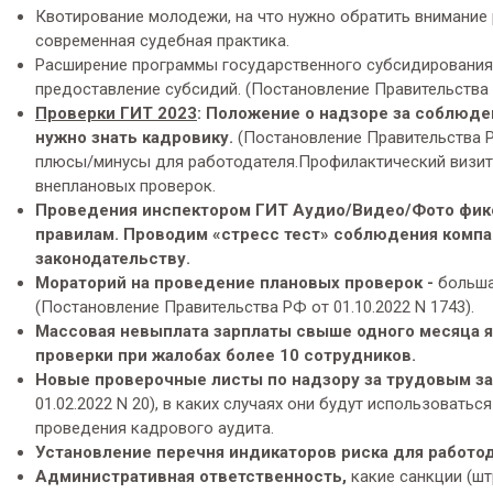
Квотирование молодежи, на что нужно обратить внимание
современная судебная практика.
Расширение программы государственного субсидирования н
предоставление субсидий. (Постановление Правительства Р
Проверки ГИТ 2023
: Положение о надзоре за соблюде
нужно знать кадровику.
(Постановление Правительства Р
плюсы/минусы для работодателя.Профилактический визит
внеплановых проверок.
Проведения инспектором ГИТ Аудио/Видео/Фото фикс
правилам. Проводим «стресс тест» соблюдения компа
законодательству.
Мораторий на проведение плановых проверок -
больша
(Постановление Правительства РФ от 01.10.2022 N 1743).
Массовая невыплата зарплаты свыше одного месяца 
проверки при жалобах более 10 сотрудников.
Новые проверочные листы по надзору за трудовым з
01.02.2022 N 20), в каких случаях они будут использоват
проведения кадрового аудита.
Установление перечня индикаторов риска для работо
Административная ответственность,
какие санкции (шт