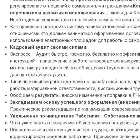
регулирование отношений с самозанятыми гражданами.
Ко
перспективы развития и использования.
Плюсы для Ко
Необходимые условия для отношений с самозанятыми: ню
Как правильно построить систему взаимоотношений с «са
отношениями.Кто должен заниматься оформлением догов
использования электронных площадок для работы с само
Кадровый аудит своими силами:
Экспресс – Аудит: быстро, грамотно, бесплатно и эффект
инструкций – привлечение к работе непосредственных рук
мотивацию руководителей по соблюдению Трудового зако
для прохождения аудита.
Типичные ошибки работодателей по: заработной плате, пр
работе, материальной ответственности, дистанционный тру
Обобщаем результаты, вносим изменения и поправки в ЛН
Закладываем основу успешного оформления (внесен
Практические рекомендации по минимизации современных
Увольнение по инициативе Работника - Собственное ж
Что нужно знать о заявлении, об увольнении предупрежде
Обязательные и рекомендуемые процедуры, необходимые д
корректировка поведения работника. Принимаем решения 