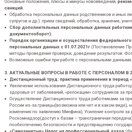
Основные положения, плюсы и минусы нововведений,
реком
санкций.
Обработка персональных данных родственников и иных лиц
супругов и др.): прием сведений, обработка, хранение, уни
Сбор дополнительных персональных данных работника
документооборот).
Порядок организации и осуществления федерального 
персональных данных с 01.07.2021г
(Постановление Пра
методы проведения проверки; доведение результатов. Фо
Возможные ошибки при работе с персональными данными.
3. АКТУАЛЬНЫЕ ВОПРОСЫ В РАБОТЕ С ПЕРСОНАЛОМ В 2
Дистанционный труд: практика применения в период 
Увеличение использования Дистанционного труда работо
здоровья от заболеваний, «релокации» сотрудников за пр
Осуществление Дистанционного труда работниками за пре
России из-за границы(возможна или нет и в каком виде),
изменения по заявлению Минфина), Усиление контроля за 
Роскомнадзор(доступ к базам – трансграничная передача
пообеспечению безопасности и предотвращению государс
«Самозанятые» Налог на профессиональный доход
(Фе