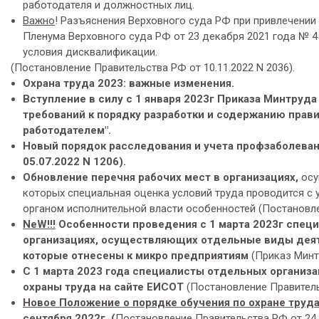
работодателя и должностных лиц.
Важно
! Разъяснения Верховного суда РФ при привлечении
Пленума Верховного суда РФ от 23 декабря 2021 года № 45
условия дисквалификации.
(Постановление Правительства РФ от 10.11.2022 N 2036).
Охрана труда 2023: важные изменения.
Вступление в силу с 1 января 2023г
Приказа Минтруда 
требований к порядку разработки и содержанию прави
работодателем".
Новый порядок расследования и учета профзаболеван
05.07.2022 N 1206).
Обновление перечня рабочих мест в организациях,
осу
которых специальная оценка условий труда проводится 
органом исполнительной власти особенностей (Постановлен
NeW
!!!
Особенности проведения с 1 марта 2023г специ
организациях, осуществляющих отдельные виды деят
которые отнесены к микро предприятиям
(Приказ Минтр
С 1 марта 2023 года специалисты отдельных организа
охраны труда на сайте ЕИСОТ
(Постановление Правительс
Новое Положение о порядке обучения по охране труда
сентября 2022г
. (
Постановление Правительства РФ от 24.1