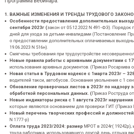
Программа вебинара:
1. ВАЖНЫЕ ИЗМЕНЕНИЯ И ТРЕНДЫ ТРУДОВОГО ЗАКОНО
Особенности предоставления дополнительных выходн
сентября 2023г (
закон
от 05.12.2022 N 491-ФЗ). Порядо
дней для ухода за детьми-инвалидами (Постановление Пра
о предоставлении дополнительных оплачиваемых выходных
19.06.2023 N 516н).
Смягчены требования при трудоустройстве несовершенноле
Новые правила работы с архивными документами с 17
использования архивных документов. (
Приказ Росархива от
Новая статья в Трудовом кодексе с 1марта 2023г – 3
водителей такси, автобусов…Основания увольнения с 1 сен
Обновление проверочных листов в 2023г по надзору з
обработкой персональных данных. (
Приказ Роструда от 
Новые
индикаторы риска с 1 августа 2023г нарушения
которые являются основанием для проверки ГИТ (Приказ Ми
Новый перечень творческих профессий и должностей с
N 1777-р)
Оплата труда 2023/2024: размер
МРОТ в 2024г( 19242р),
труда работника, использовавшего другой день отдыха вм