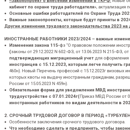
!
!Законопроект о внесении изменений в ТКРФ:
новые о
кабинет по охране труда работодателя
», актуализация 
Основные ошибки работодателей по Охране Труда 202
Важные законопроекты, которые будут приняты в 202
Другие изменения трудового законодательства 2023 на 
ИНОСТРАННЫЕ РАБОТНИКИ 2023/2024 – важные измене
Изменения закона 115-
фз "О правовом положении иностр
(
законы от 29.12.2022 N 602-ФЗ, от 13.06.2023 N 215-ФЗ, от
подтверждающих миграционный учет
для оформления п
иностранцев с 15.12.2023, которым легче получить г
460н). Новый Перечень профессий с 15.12.2023г визовых 
которых квоты на выдачу иностранным гражданам, разреш
России от 15.05.2023 N 459н).
Обязательная форма для уведомления МВД иностранн
трудоустройстве с 07.01.2024г(
Приказ МВД России от 05
иностранных работников по видам деятельности в 20
2. СРОЧНЫЙ ТРУДОВОЙ ДОГОВОР В ПЕРИОД «ТУРБУЛЕ
Особенности заключения срочного трудового договора.
Что необходимо сделать и предпринять, чтобы закон