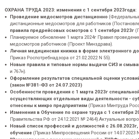
ОХРАНА ТРУДА 2023: изменения с 1 сентября 2023года:
Проведение медосмотров дистанционно
(Федеральный 
дистанционные медосмотров для работников (Постановлен
правила предрейсовых осмотров с 1 сентября 2023г
(П
Планируемое обновление 1 марта 2024г Правил проведени
медосмотров работников (Проект Минздрава).
Личная медицинская книжка в форме электронного д
Приказ Роспотребнадзора от 21.02.2022 N 55).
Новые правила и типовые нормы выдачи СИЗ и смыв
и 767н).
Оформление результатов специальной оценки условий 
(закон №381-ФЗ от 24.07.2023)
Особенности проведения с 1 марта 2023г специально
осуществляющих отдельные виды деятельности - суб
отнесены к микро предприятиям
(Приказ Минтруда Росси
Изменения в Обучение по охране труда с 1 сентября 2
Правительства РФ от 24.12.2021 № 2464).Актуальные воп
Новый список профессий и должностей с 26.08.2023г
обучение
(Приказ Минпросвещения России от 14.07.2023 N